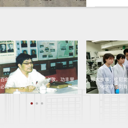
百年办学溯光：德高人必敬，功丰誉
郑大故事：给尼龙
必隆——忆秦佩珩先生
——化学学院刘寿
攻关绿色催化“卡