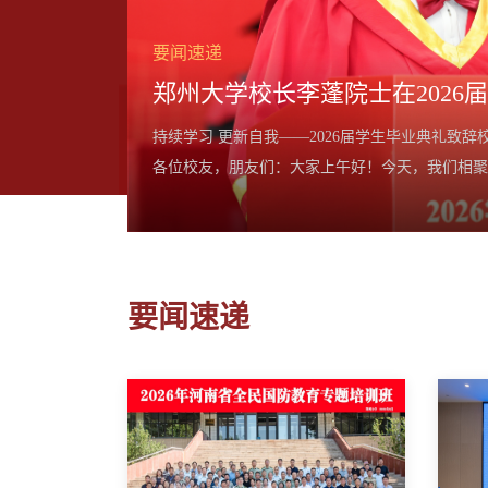
要闻速递
郑州大学校长李蓬院士在2026
校区中心体育馆举
持续学习 更新自我——2026届学生毕业典礼致辞校
中国科学院院士常
各位校友，朋友们：大家上午好！今天，我们相聚
周宇豪，重庆校友
业的全体同学致以最热烈的祝贺！向悉心教导你们
席...
谢！同学们在校的这几年，也是学校发展史上极不平
要闻速递