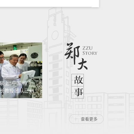
装上“中国闸门”
郑大故事：从助教到特等奖得主——
长教授团队三十年
王俊和她的课堂“变形记”
脖子”难题
查看更多