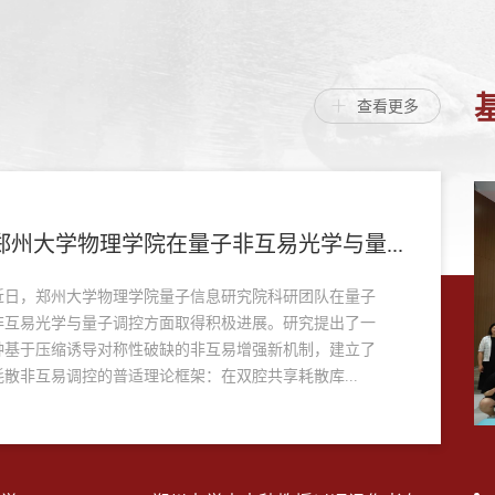
查看更多
郑州大学物理学院在量子非互易光学与量...
近日，郑州大学物理学院量子信息研究院科研团队在量子
非互易光学与量子调控方面取得积极进展。研究提出了一
种基于压缩诱导对称性破缺的非互易增强新机制，建立了
耗散非互易调控的普适理论框架：在双腔共享耗散库...