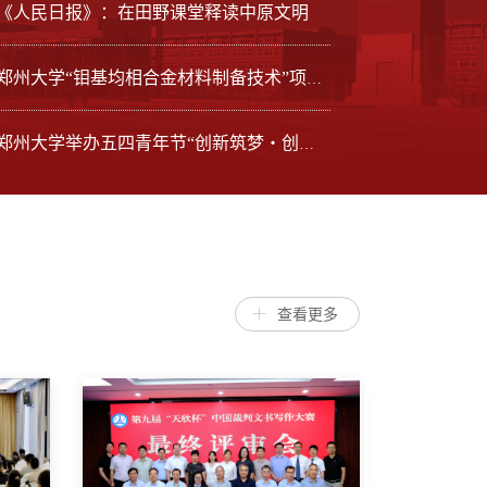
《人民日报》：在田野课堂释读中原文明
要闻速递
郑州大学“钼基均相合金材料制备技术”项目成功转化
王海杰出席《习近平经济思想概论》中西部片
近日，由习近平经济思想研究中心与华中科技大学联合主办的《习近平经
郑州大学举办五四青年节“创新筑梦・创业启航”系列活动
武汉举行。校党委常委、副校长王海杰应邀出席并作交流发言。来自中西部
备课会旨在为中西部高校搭建交流互鉴平台，帮助教师准确把握教材精神
专业教育，高质量开好《习近平经济思想概论》课程，共同推动习近平经济思
查看更多