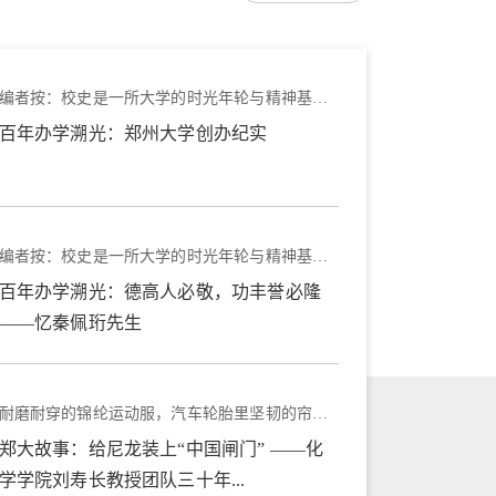
编者按：校史是一所大学的时光年轮与精神基因。自1928年开办医学肇始...
百年办学溯光：郑州大学创办纪实
编者按：校史是一所大学的时光年轮与精神基因。自1928年开办医学肇始...
百年办学溯光：德高人必敬，功丰誉必隆
——忆秦佩珩先生
耐磨耐穿的锦纶运动服，汽车轮胎里坚韧的帘子布，飞机机舱的内饰材料...
郑大故事：给尼龙装上“中国闸门” ——化
学学院刘寿长教授团队三十年...