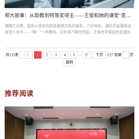
郑大故事：从助教到特等奖得主——王俊和她的课堂“变形记”
酒精灯点燃，蓝色火苗轻轻舔舐着银白色的锯条。几秒钟后，通红的金属被迅
速浸入水中——“嗤！”一声脆响，白色蒸汽腾空而起。王俊老师拿起热处理后的
锯条，手腕微微一...
...
共135条
上页
1
2
3
4
5
27
下页
1/27
到第
页
跳转
推荐阅读