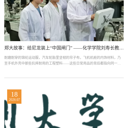
郑大故事：给尼龙装上“中国闸门” ——化学学院刘寿长教授团队三十年攻关绿色催化“卡脖子”难题
耐磨耐穿的锦纶运动服，汽车轮胎里坚韧的帘子布，飞机机舱的内饰材料，乃
至手机外壳中那些抗摔耐用的工程塑料——这些日常用品的背后都指向同一种
核心材料：尼龙。尼龙...
18
2026.07