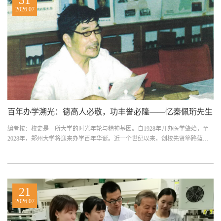
2026.07
百年办学溯光：德高人必敬，功丰誉必隆——忆秦佩珩先生
编者按：校史是一所大学的时光年轮与精神基因。自1928年开办医学肇始，至
2028年，郑州大学将迎来办学百年华诞。近一个世纪以来，创校先贤筚路蓝
缕，学术大家深耕治学，...
21
2026.07